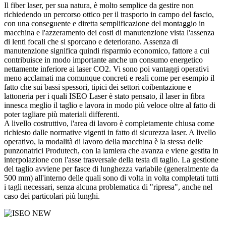
Il fiber laser, per sua natura, è molto semplice da gestire non
richiedendo un percorso ottico per il trasporto in campo del fascio,
con una conseguente e diretta semplificazione del montaggio in
macchina e l'azzeramento dei costi di manutenzione vista l'assenza
di lenti focali che si sporcano e deteriorano. Assenza di
manutenzione significa quindi risparmio economico, fattore a cui
contribuisce in modo importante anche un consumo energetico
nettamente inferiore ai laser CO2. Vi sono poi vantaggi operativi
meno acclamati ma comunque concreti e reali come per esempio il
fatto che sui bassi spessori, tipici dei settori coibentazione e
lattoneria per i quali ISEO Laser è stato pensato, il laser in fibra
innesca meglio il taglio e lavora in modo più veloce oltre al fatto di
poter tagliare più materiali differenti.
A livello costruttivo, l'area di lavoro è completamente chiusa come
richiesto dalle normative vigenti in fatto di sicurezza laser. A livello
operativo, la modalità di lavoro della macchina è la stessa delle
punzonatrici Produtech, con la lamiera che avanza e viene gestita in
interpolazione con l'asse trasversale della testa di taglio. La gestione
del taglio avviene per fasce di lunghezza variabile (generalmente da
500 mm) all'interno delle quali sono di volta in volta completati tutti
i tagli necessari, senza alcuna problematica di "ripresa", anche nel
caso dei particolari più lunghi.