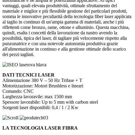
automatiche e ne amplia le potenzialità applicative. Ai tipici
vantaggi, quali elevata produttività, ottimale sfruttamento del
materiale e miglior e più flessibile gestione dei particolari prodotti,
somma le innovative peculiarità della tecnologia fiber laser applicata
al taglio in continuo di un'ampia gamma di materiali, anche i più
riflettenti come bronzo, rame, ottone e alluminio. Questa macchina,
quindi, esalta i concetti della lavorazione da nastro avendo la
possibilità, tipica del laser, di tagliare più velocemente rispetto alla
punzonatrice e con una notevole autonomia produttiva grazie
all'alimentazione in continuo e alla gestione ottimale dello scarico
dei pezzi tagliati.
DATI TECNICI LASER
Alimentazione 380 V – 50 Hz Trifase + T
Motorizzazione: Motori Brushless e lineari
Comando: CNC
Larghezza lavoravile: max 1500 mm
Spessore lavorabile: Up to 5 mm with carbon steel
Sorgenti laser disponibili: 0,4 / 1 / 2 Kw
LA TECNOLOGIA LASER FIBRA